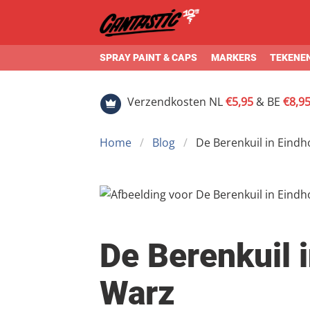
SPRAY PAINT & CAPS
MARKERS
TEKENEN
Verzendkosten NL
€5,95
& BE
€8,9
Home
Blog
De Berenkuil in Eindh
De Berenkuil 
Warz