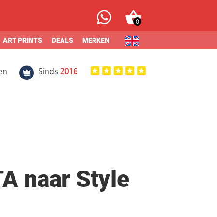
0
ART PRINTS
DEALS
MERKEN
en
Sinds
2016
TA naar Style