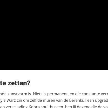
te zetten?
ende kunstvorm is. Niets is permanent, en die constante vern
s Style Warz zin om zelf de muren van de Berenkuil een upgra
 een verse lading Kobra spuitbussen, ben jij degene die de 