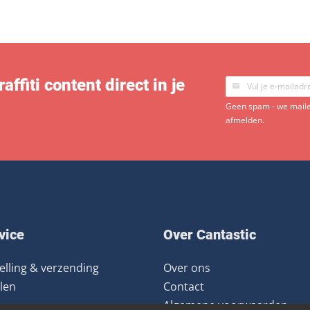
ffiti content direct in je
Geen spam - we mailen
afmelden.
vice
Over Cantastic
elling & verzending
Over ons
len
Contact
Algemene voorwaarden