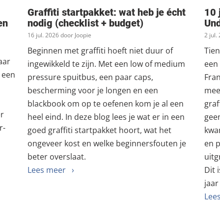
Graffiti startpakket: wat heb je écht
10 
en
nodig (checklist + budget)
Un
16 jul. 2026 door Joopie
2 jul
Beginnen met graffiti hoeft niet duur of
Tien
aar
ingewikkeld te zijn. Met een low of medium
een 
t een
pressure spuitbus, een paar caps,
Fran
bescherming voor je longen en een
meer
blackbook om op te oefenen kom je al een
graf
er
heel eind. In deze blog lees je wat er in een
geen
r-
goed graffiti startpakket hoort, wat het
kwam
ongeveer kost en welke beginnersfouten je
en 
beter overslaat.
uitg
Lees meer ›
Dit 
jaar
Lee