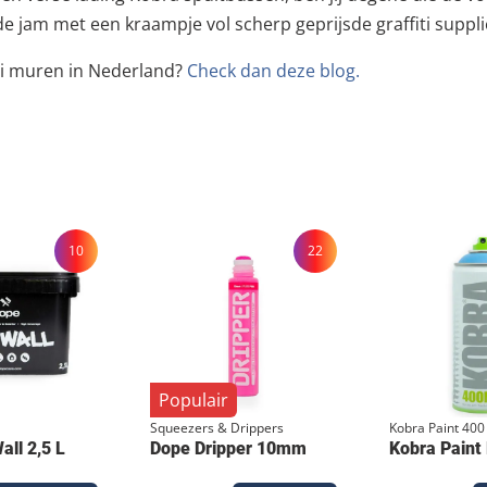
 jam met een kraampje vol scherp geprijsde graffiti supplie
iti muren in Nederland?
Check dan deze blog.
10
22
Populair
Squeezers & Drippers
Kobra Paint 400
ll 2,5 L
Dope Dripper 10mm
Kobra Paint