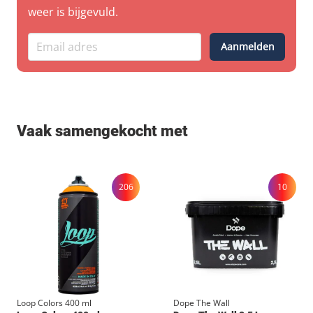
weer is bijgevuld.
Aanmelden
Vaak samengekocht met
206
10
Loop Colors 400 ml
Dope The Wall