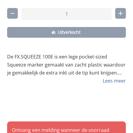
Uitverkocht
De FX.SQUEEZE 100E is een lege pocket-sized
Squeeze marker gemaakt van zacht plastic waardoor
je gemakkelijk de extra inkt uit de tip kunt knijpen.
Met de ronde vilt tip van 10.0 mm groot maak je de
Lees meer
perfecte ronde en verzadigde dikke druipende lijnen.
De vilt tip is gemakkelijk te vervangen. Vul je
Squeezer met de populaire zwarte FX.INK . Het hele
assortiment van FLUX MARKERS ie hier te vinden.
Empty 10.0 mm Ronde vilt tip Gebruiksvriendelijk
Hervulbaar Tip vervangbaar
Ontvang een melding wanneer de voorraad