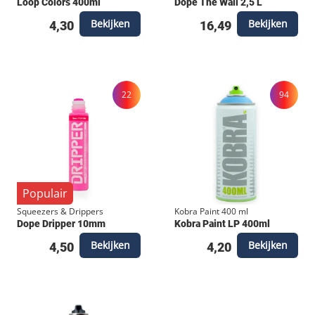
Loop Colors 400ml
Dope The Wall 2,5 L
Bekijken
Bekijken
4,30
16,49
22
94
Populair
Squeezers & Drippers
Kobra Paint 400 ml
Dope Dripper 10mm
Kobra Paint LP 400ml
Bekijken
Bekijken
4,50
4,20