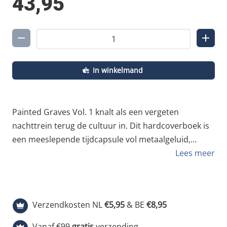
43,95
In winkelmand
Painted Graves Vol. 1 knalt als een vergeten
nachttrein terug de cultuur in. Dit hardcoverboek is
een meeslepende tijdcapsule vol metaalgeluid,
tunnelstof en pure writers-energie. Olivier Scuro aka
Lees meer
Opak opent zijn archief en legt 200 foto’s bloot,
geschoten tussen 1995 en 2018, recht uit het hart
van de Franse treingraffitiscene. Het verhaal begint
Verzendkosten NL
€5,95
& BE
€8,95
in 2001. Na tien jaar spooravonturen wordt Opak
met de SDK-crew abrupt tot stilstand gedwongen
Vanaf €99
gratis
verzending