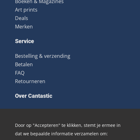
Boeken & Magazines
Art prints
Deals
Merken
Service
Bestelling & verzending
Betalen
FAQ
Retourneren
Over Cantastic
Over ons
Contact
Door op "Accepteren" te klikken, stemt je ermee in
Algemene voorwaarden
dat we bepaalde informatie verzamelen om:
Nieuwsbrief