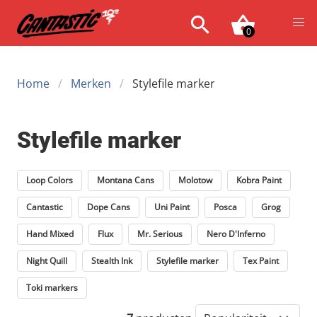
0
Home
Merken
Stylefile marker
Stylefile marker
Loop Colors
Montana Cans
Molotow
Kobra Paint
Cantastic
Dope Cans
Uni Paint
Posca
Grog
Hand Mixed
Flux
Mr. Serious
Nero D'Inferno
Night Quill
Stealth Ink
Stylefile marker
Tex Paint
Toki markers