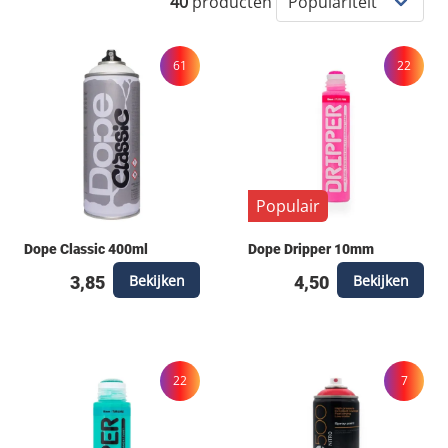
40
producten
61
22
Populair
Dope Classic 400ml
Dope Dripper 10mm
Bekijken
Bekijken
3,85
4,50
22
7