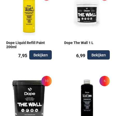
Dope Liquid Refill Paint
Dope The Wall 1 L
200ml
Bekijken
Bekijken
7,95
6,99
10
6