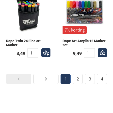
7% korting
Dope Twin 24 Fine art
Dope Art Acrylic 12 Marker
Marker
set
8,49
9,49
1
2
3
4