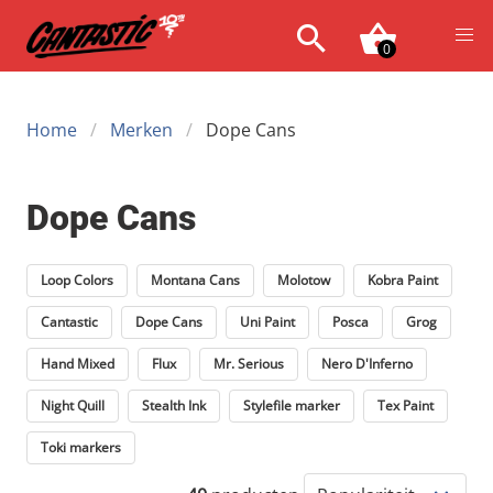
0
Home
Merken
Dope Cans
Dope Cans
Loop Colors
Montana Cans
Molotow
Kobra Paint
Cantastic
Dope Cans
Uni Paint
Posca
Grog
Hand Mixed
Flux
Mr. Serious
Nero D'Inferno
Night Quill
Stealth Ink
Stylefile marker
Tex Paint
Toki markers