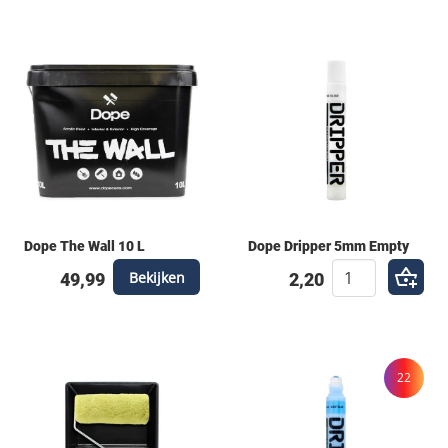
Dope The Wall 10 L
Dope Dripper 5mm Empty
Bekijken
49,99
2,20
22