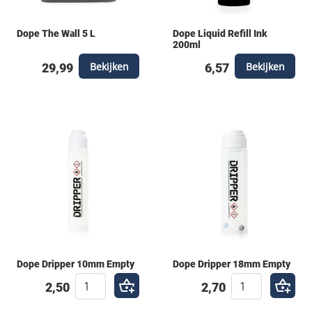
Dope The Wall 5 L
Dope Liquid Refill Ink
200ml
Bekijken
Bekijken
29,99
6,57
Dope Dripper 10mm Empty
Dope Dripper 18mm Empty
2,50
2,70