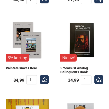
alleen boeken met uitstekende drukkwaliteit en een
inhoud die is geschreven of samengesteld door
gerespecteerde stemmen binnen de cultuur.
Investeer in je kennis en geef jezelf de tools om je
werk naar een hoger niveau te tillen. Laat je
inspireren door de geschiedenis en de legendes die
jou voorgingen. Blader door onze bibliotheek en vind
de perfecte aanvulling voor jouw collectie.
3% korting
Nieuw!
Painted Graves Deal
5 Years Of Analog
Delinquents Book
84,99
34,99