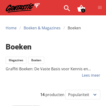
0
Home
Boeken & Magazines
Boeken
Boeken
Magazines
Boeken
Graffiti Boeken: De Vaste Basis voor Kennis en
Inspiratie In een snel veranderende digitale wereld,
Lees meer
waar beelden vluchtig zijn en trends snel vervliegen,
bieden graffiti boeken een vaste, fysieke basis van
kennis en inspiratie. Waar magazines de actualiteit
14
producten
van de scene vastleggen, duiken deze boeken diep in