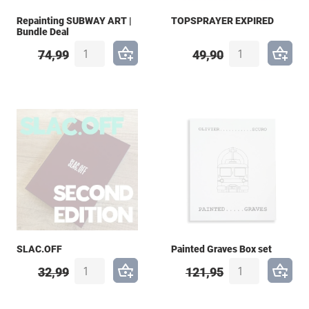
Repainting SUBWAY ART |
TOPSPRAYER EXPIRED
Bundle Deal
74,99
49,90
SLAC.OFF
Painted Graves Box set
32,99
121,95