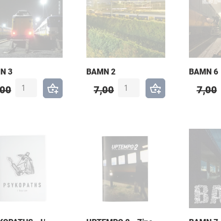
alde stijlen of technieken. Dit maakt het gemakkelijk om een
n interesses.
N 3
BAMN 2
BAMN 6
,00
7,00
7,00