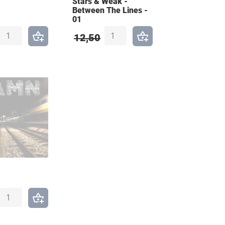
Stars & Weak -
Between The Lines -
01
12,50