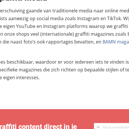
 verschuiving gaande van traditionele media naar online medi
rtists aanwezig op social media zoals Instagram en TikTok. Wij
ze eigen YouTube en Instagram platforms waarop we graffit
n onze shops veel (internationale) graffiti magazines zoals
die naast foto’s ook rapportages bevatten, en
BAMN maga
zines beschikbaar, waardoor er voor iedereen iets te vinden 
specifieke magazines die zich richten op bepaalde stijlen of
e eigen interesses.
ffiti content direct in je