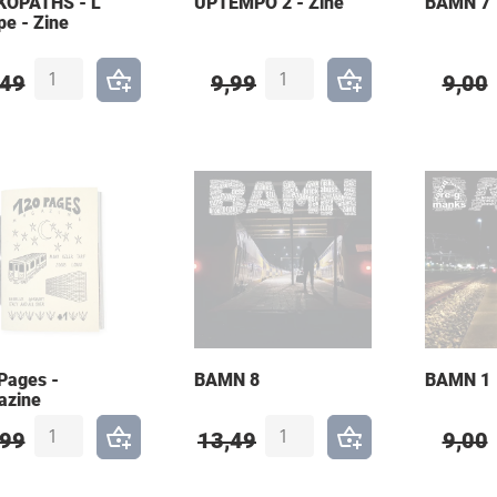
OPATHS - L'
UPTEMPO 2 - Zine
BAMN 7
pe - Zine
,49
9,99
9,00
Pages -
BAMN 8
BAMN 1
azine
,99
13,49
9,00