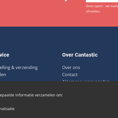
Geen spam - we mailen
afmelden.
vice
Over Cantastic
elling & verzending
Over ons
len
Contact
Algemene voorwaarden
ourneren
Nieuwsbrief
 bepaalde informatie verzamelen om:
Distributie
Blog
alisatie