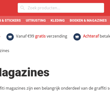
 & STICKERS
UITRUSTING
KLEDING
BOEKEN & MAGAZINES
5
Vanaf €99
gratis
verzending
Achteraf
betal
zines
agazines
fiti magazines zijn een belangrijk onderdeel van de graffit
form voor kunstenaars om hun werk te laten zien en te del
n ze ook informatie over de laatste ontwikkelingen en trends in de
jn nog steeds relevant Een van de belangrijkste voordelen van graffiti magazines is dat ze