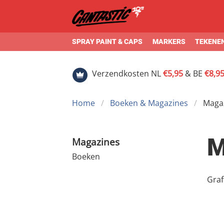
SPRAY PAINT & CAPS
MARKERS
TEKENEN
Verzendkosten NL
€5,95
& BE
€8,9
Home
Boeken & Magazines
Maga
M
Magazines
Boeken
Graf
plat
biede
Magazines zi