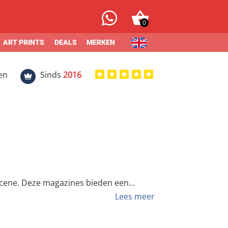
0
ART PRINTS
DEALS
MERKEN
en
Sinds
2016
i scene. Deze magazines bieden een
en met een groter publiek. Bovendien
Lees meer
 graffiti wereld. Graffiti