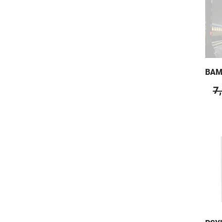
bepa
eige
BAM
7