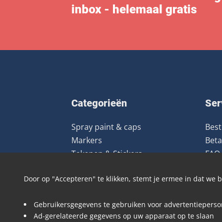
inbox - helemaal gratis
Categorieën
Ser
Spray paint & caps
Best
Markers
Beta
Tekenen & Stickers
FAQ
Uitrusting
Ret
Door op "Accepteren" te klikken, stemt je ermee in dat we
Kleding
Boeken & Magazines
Gebruikersgegevens te gebruiken voor advertentieperson
Art prints
Ad-gerelateerde gegevens op uw apparaat op te slaan
Deals