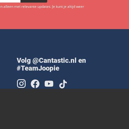
 alleen met relevante updates. Je kunt je altijd weer
Volg @Cantastic.nl en
#TeamJoopie