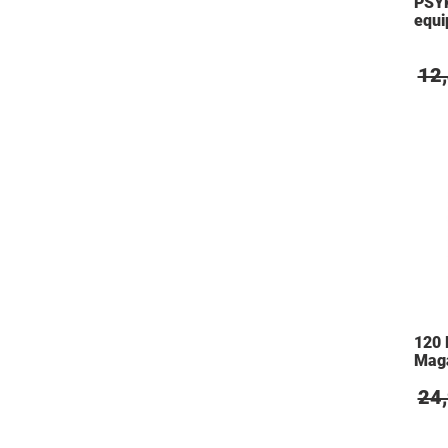
PSYK
equi
12
120 
Mag
24