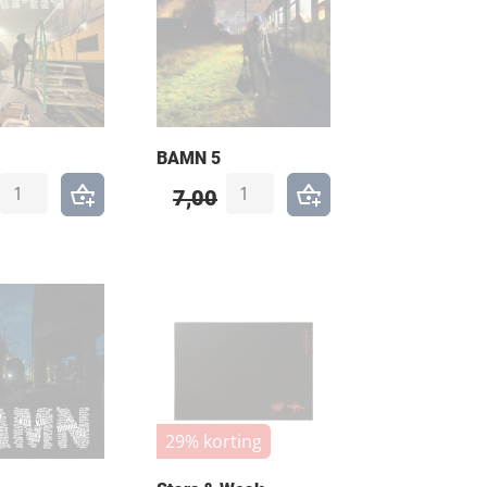
 magazine te vinden dat aansluit bij je
BAMN 5
7,00
29% korting