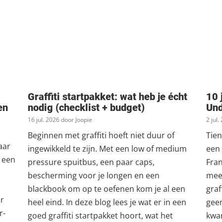
Graffiti startpakket: wat heb je écht
10 
en
nodig (checklist + budget)
Un
16 jul. 2026 door Joopie
2 jul
Beginnen met graffiti hoeft niet duur of
Tien
aar
ingewikkeld te zijn. Met een low of medium
een 
t een
pressure spuitbus, een paar caps,
Fran
bescherming voor je longen en een
meer
blackbook om op te oefenen kom je al een
graf
er
heel eind. In deze blog lees je wat er in een
geen
r-
goed graffiti startpakket hoort, wat het
kwam