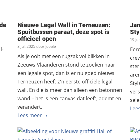
 de
Nieuwe Legal Wall in Terneuzen:
Jam
Spuitbussen paraat, deze spot is
Sty
officieel open
19 ju
3 jul. 2025 door Joopie
l-
Eer
Als je ooit met een rugzak vol blikken in
cre
Zeeuws-Vlaanderen stond te zoeken naar
ster
een legale spot, dan is er nu goed nieuws:
are
Terneuzen heeft z'n eerste officiële legal
Styl
wall. En die is meer dan alleen een betonnen
vers
wand – het is een canvas dat leeft, ademt en
sele
verandert.
Lee
Lees meer ›