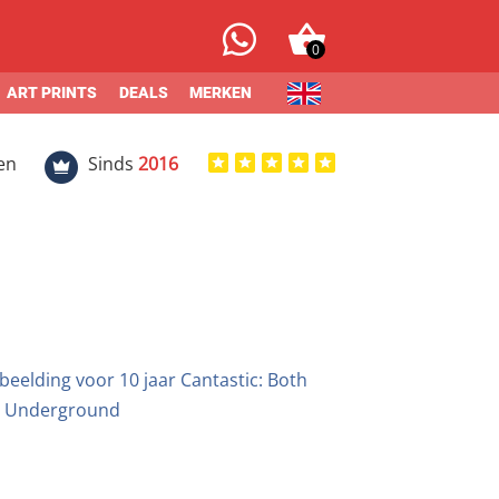
0
ART PRINTS
DEALS
MERKEN
en
Sinds
2016