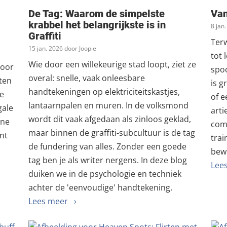
De Tag: Waarom de simpelste
Van
krabbel het belangrijkste is in
8 jan
Graffiti
Terw
15 jan. 2026 door Joopie
tot 
Wie door een willekeurige stad loopt, ziet ze
Door
spoo
overal: snelle, vaak onleesbare
ten
is g
handtekeningen op elektriciteitskastjes,
je
of e
lantaarnpalen en muren. In de volksmond
gale
arti
wordt dit vaak afgedaan als zinloos geklad,
ene
comm
maar binnen de graffiti-subcultuur is de tag
unt
trai
de fundering van alles. Zonder een goede
bew
tag ben je als writer nergens. In deze blog
Lee
duiken we in de psychologie en techniek
achter de 'eenvoudige' handtekening.
Lees meer ›