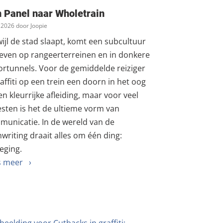
 Panel naar Wholetrain
. 2026 door Joopie
ijl de stad slaapt, komt een subcultuur
leven op rangeerterreinen en in donkere
rtunnels. Voor de gemiddelde reiziger
raffiti op een trein een doorn in het oog
en kleurrijke afleiding, maar voor veel
esten is het de ultieme vorm van
unicatie. In de wereld van de
nwriting draait alles om één ding:
eging.
s meer ›