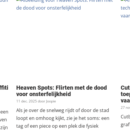
fiti
Heaven Spots: Flirten met de dood
Cut
voor onsterfelijkheid
toe
vaa
11 dec. 2025 door Joopie
27 no
Als je over de snelweg rijdt of door de stad
u een
Cutb
loopt en omhoog kijkt, zie je het soms: een
ven
graf
tag of een piece op een plek die fysiek
zijn