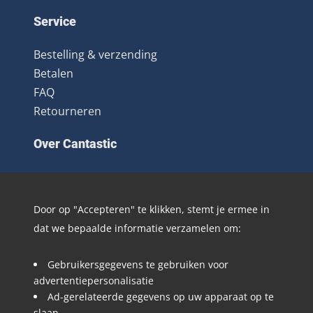
Service
Bestelling & verzending
Betalen
FAQ
Retourneren
Over Cantastic
Over ons
Contact
Door op "Accepteren" te klikken, stemt je ermee in
Algemene voorwaarden
dat we bepaalde informatie verzamelen om:
Nieuwsbrief
Distributie
Gebruikersgegevens te gebruiken voor
Blog
advertentiepersonalisatie
Ad-gerelateerde gegevens op uw apparaat op te
Volg @Cantastic.nl en #TeamJoopie
slaan