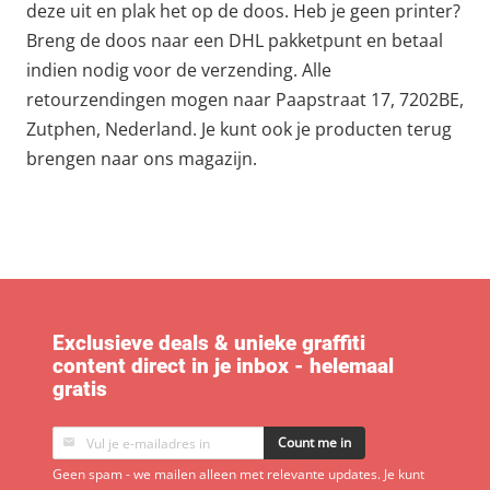
deze uit en plak het op de doos. Heb je geen printer?
Breng de doos naar een DHL pakketpunt en betaal
indien nodig voor de verzending. Alle
retourzendingen mogen naar Paapstraat 17, 7202BE,
Zutphen, Nederland. Je kunt ook je producten terug
brengen naar ons magazijn.
Exclusieve deals & unieke graffiti
content direct in je inbox - helemaal
gratis
Count me in
Geen spam - we mailen alleen met relevante updates. Je kunt