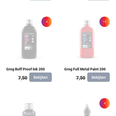
4
19
Grog Buff Proof Ink 200
Grog Full Metal Paint 200
Bekijken
Bekijken
7,50
7,50
4