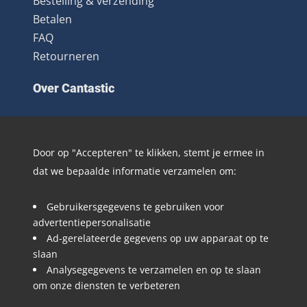
Bestelling & verzending
Betalen
FAQ
Retourneren
Over Cantastic
Over ons
Contact
Door op "Accepteren" te klikken, stemt je ermee in
Algemene voorwaarden
dat we bepaalde informatie verzamelen om:
Nieuwsbrief
Distributie
Gebruikersgegevens te gebruiken voor
Blog
advertentiepersonalisatie
Ad-gerelateerde gegevens op uw apparaat op te
Volg @Cantastic.nl en #TeamJoopie
slaan
Analysegegevens te verzamelen en op te slaan
om onze diensten te verbeteren