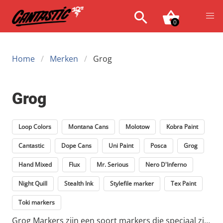
0
Home
Merken
Grog
Grog
Loop Colors
Montana Cans
Molotow
Kobra Paint
Cantastic
Dope Cans
Uni Paint
Posca
Grog
Hand Mixed
Flux
Mr. Serious
Nero D'Inferno
Night Quill
Stealth Ink
Stylefile marker
Tex Paint
Toki markers
Grog Markers zijn een soort markers die speciaal zijn