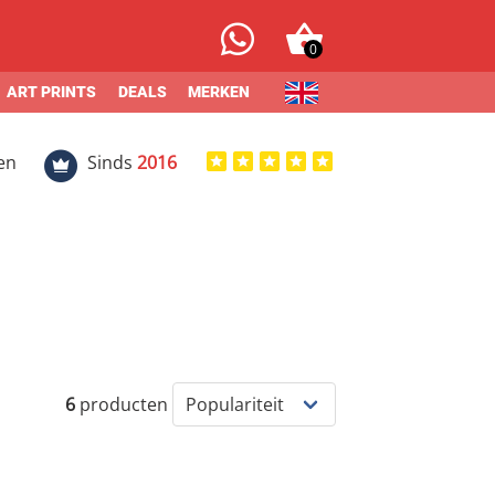
0
ART PRINTS
DEALS
MERKEN
en
Sinds
2016
6
producten