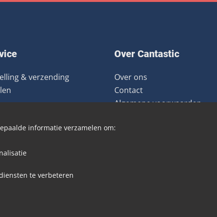
vice
Over Cantastic
elling & verzending
Over ons
len
Contact
Algemene voorwaarden
ourneren
Nieuwsbrief
 bepaalde informatie verzamelen om:
Distributie
Blog
alisatie
diensten te verbeteren