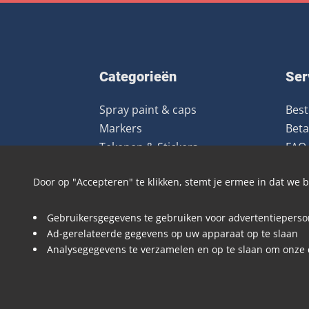
Categorieën
Ser
Spray paint & caps
Best
Markers
Beta
Tekenen & Stickers
FAQ
Uitrusting
Ret
Door op "Accepteren" te klikken, stemt je ermee in dat we
Kleding
Boeken & Magazines
Gebruikersgegevens te gebruiken voor advertentieperson
Art prints
Ad-gerelateerde gegevens op uw apparaat op te slaan
Deals
Analysegegevens te verzamelen en op te slaan om onze 
Merken