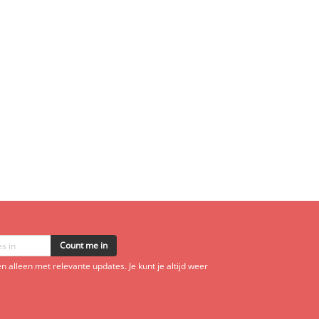
Count me in
 alleen met relevante updates. Je kunt je altijd weer