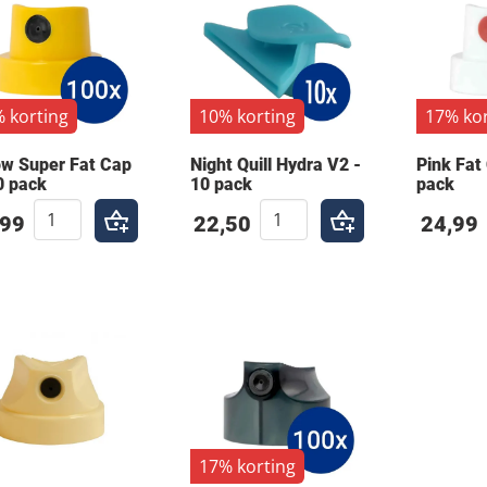
 korting
10% korting
17% kor
ow Super Fat Cap
Night Quill Hydra V2 -
Pink Fat
0 pack
10 pack
pack
,99
22,50
24,99
17% korting