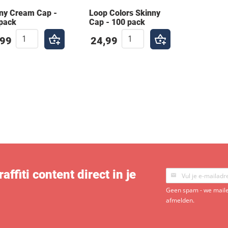
ny Cream Cap -
Loop Colors Skinny
pack
Cap - 100 pack
,99
24,99
ffiti content direct in je
Geen spam - we mailen
afmelden.