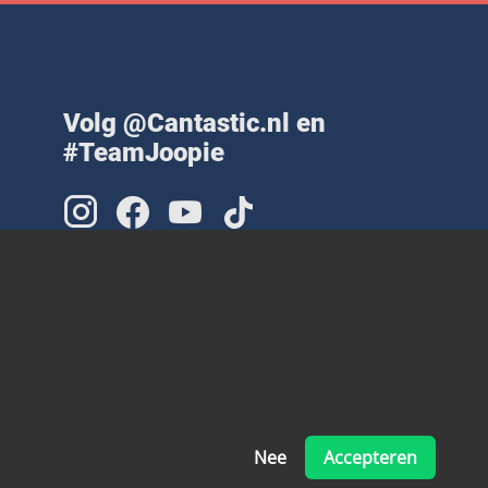
Volg @Cantastic.nl en
#TeamJoopie
Nee
Accepteren
Made with ❤ by Pinelab