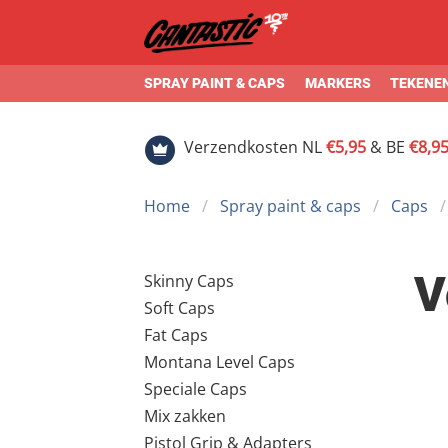
SPRAY PAINT & CAPS
MARKERS
TEKENEN
Verzendkosten NL
€5,95
& BE
€8,9
Home
Spray paint & caps
Caps
V
Skinny Caps
Soft Caps
Fat Caps
Montana Level Caps
Speciale Caps
Mix zakken
Pistol Grip & Adapters