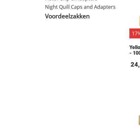
Night Quill Caps and Adapters
Voordeelzakken
17%
Yell
- 10
24