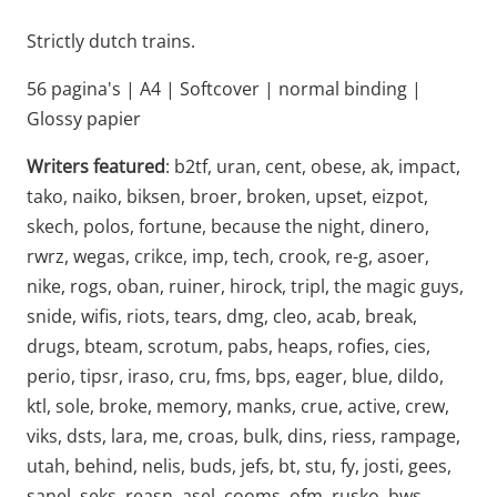
Strictly dutch trains.
56 pagina's | A4 | Softcover | normal binding |
Glossy papier
Writers featured
: b2tf, uran, cent, obese, ak, impact,
tako, naiko, biksen, broer, broken, upset, eizpot,
skech, polos, fortune, because the night, dinero,
rwrz, wegas, crikce, imp, tech, crook, re-g, asoer,
nike, rogs, oban, ruiner, hirock, tripl, the magic guys,
snide, wifis, riots, tears, dmg, cleo, acab, break,
drugs, bteam, scrotum, pabs, heaps, rofies, cies,
perio, tipsr, iraso, cru, fms, bps, eager, blue, dildo,
ktl, sole, broke, memory, manks, crue, active, crew,
viks, dsts, lara, me, croas, bulk, dins, riess, rampage,
utah, behind, nelis, buds, jefs, bt, stu, fy, josti, gees,
sanel, seks, reasn, asel, cooms, ofm, rusko, bws,