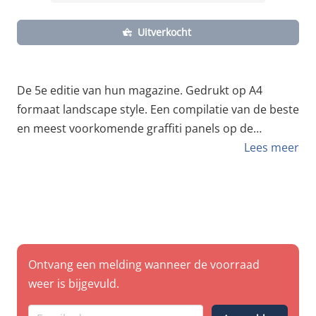
Uitverkocht
De 5e editie van hun magazine. Gedrukt op A4
formaat landscape style. Een compilatie van de beste
en meest voorkomende graffiti panels op de
Nederlandse Spoorwegen en Nederlandse Metro
Lees meer
systemen. Lekker wegkijk materiaal voor op de bank
of de WC. Strictly dutch trains. 56 pagina's | A4 |
Softcover | normal binding | Glossy papier Writers
featured : b2tf, uran, cent, obese, ak, impact, tako,
naiko, biksen, broer, broken, upset, eizpot, skech,
polos, fortune, because the night, dinero, rwrz,
Ontvang een melding wanneer de voorraad
wegas, crikce, imp, tech, crook, re-g, asoer, nike,
weer is bijgevuld.
rogs, oban, ruiner, hirock, tripl, the magic guys,