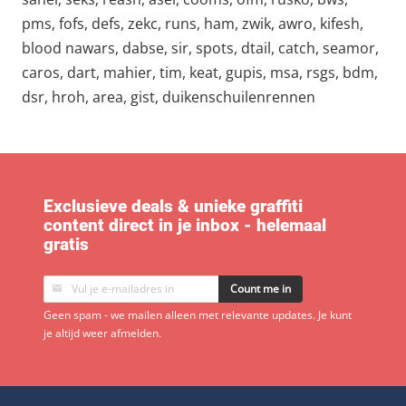
pms, fofs, defs, zekc, runs, ham, zwik, awro, kifesh,
blood nawars, dabse, sir, spots, dtail, catch, seamor,
caros, dart, mahier, tim, keat, gupis, msa, rsgs, bdm,
dsr, hroh, area, gist, duikenschuilenrennen
Exclusieve deals & unieke graffiti
content direct in je inbox - helemaal
gratis
Count me in
Geen spam - we mailen alleen met relevante updates. Je kunt
je altijd weer afmelden.