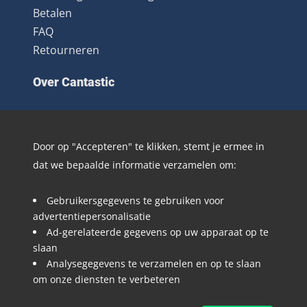
Betalen
FAQ
Retourneren
Over Cantastic
Over ons
Contact
Door op "Accepteren" te klikken, stemt je ermee in
Algemene voorwaarden
dat we bepaalde informatie verzamelen om:
Nieuwsbrief
Distributie
Gebruikersgegevens te gebruiken voor
Blog
advertentiepersonalisatie
Ad-gerelateerde gegevens op uw apparaat op te
Volg @Cantastic.nl en #TeamJoopie
slaan
Analysegegevens te verzamelen en op te slaan
om onze diensten te verbeteren