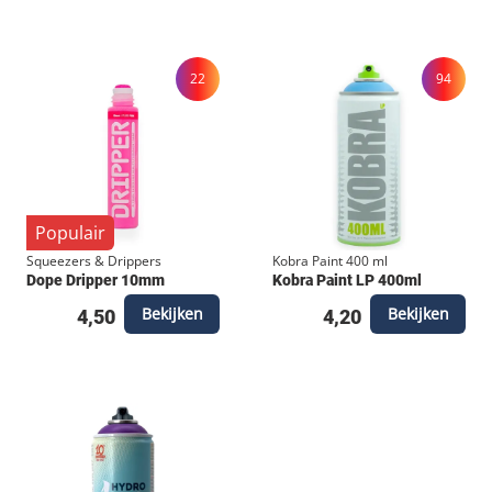
22
94
Populair
Squeezers & Drippers
Kobra Paint 400 ml
Dope Dripper 10mm
Kobra Paint LP 400ml
Bekijken
Bekijken
4,50
4,20