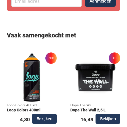
snide, wifis, riots, tears, dmg, cleo, acab, break,
Aanmelden
drugs, bteam, scrotum, pabs, heaps, rofies, cies,
perio, tipsr, iraso, cru, fms, bps, eager, blue, dildo,
ktl, sole, broke, memory, manks, crue, active, crew,
viks, dsts, lara, me, croas, bulk, dins, riess, rampage,
Vaak samengekocht met
utah, behind, nelis, buds, jefs, bt, stu, fy, josti, gees,
sanel, seks, reasn, asel, cooms, ofm, rusko, bws,
pms, fofs, defs, zekc, runs, ham, zwik, awro, kifesh,
206
10
blood nawars, dabse, sir, spots, dtail, catch, seamor,
caros, dart, mahier, tim, keat, gupis, msa, rsgs, bdm,
dsr, hroh, area, gist, duikenschuilenrennen
Loop Colors 400 ml
Dope The Wall
Loop Colors 400ml
Dope The Wall 2,5 L
Bekijken
Bekijken
4,30
16,49