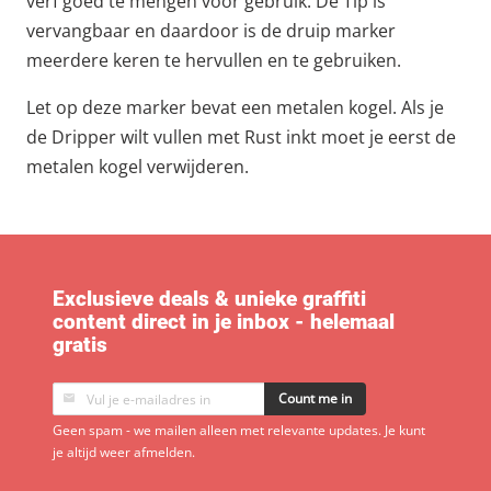
verf goed te mengen voor gebruik. De Tip is
vervangbaar en daardoor is de druip marker
meerdere keren te hervullen en te gebruiken.
Let op deze marker bevat een metalen kogel. Als je
de Dripper wilt vullen met Rust inkt moet je eerst de
metalen kogel verwijderen.
Exclusieve deals & unieke graffiti
content direct in je inbox - helemaal
gratis
Count me in
Geen spam - we mailen alleen met relevante updates. Je kunt
je altijd weer afmelden.