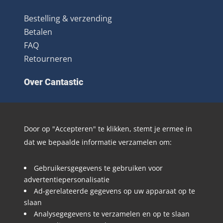
Bestelling & verzending
Betalen
FAQ
Retourneren
Over Cantastic
Over ons
Contact
Door op "Accepteren" te klikken, stemt je ermee in
Algemene voorwaarden
dat we bepaalde informatie verzamelen om:
Nieuwsbrief
Distributie
Gebruikersgegevens te gebruiken voor
Blog
advertentiepersonalisatie
Ad-gerelateerde gegevens op uw apparaat op te
Volg @Cantastic.nl en #TeamJoopie
slaan
Analysegegevens te verzamelen en op te slaan