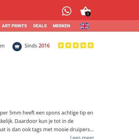
0
ART PRINTS
DEALS
MERKEN
en
Sinds
2016
per 5mm heeft een spons achtige tip en
lijk. Daardoor kun je tot in de
aat is dan ook tags met mooie druipers
pper 5mm is geschikt voor bijna alle
Lees meer