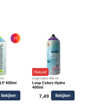
94
Nieuw!
 ml
Loop Colors 400 ml
 LP 400ml
Loop Colors Hydro
400ml
Bekijken
Bekijken
7,49