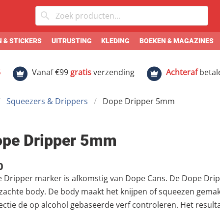
 & STICKERS
UITRUSTING
KLEDING
BOEKEN & MAGAZINES
5
Vanaf €99
gratis
verzending
Achteraf
betal
Squeezers & Drippers
Dope Dripper 5mm
pe Dripper 5mm
0
 Dripper marker is afkomstig van Dope Cans. De Dope Drip
zachte body. De body maakt het knijpen of squeezen gemakke
ectie de op alcohol gebaseerde verf controleren. Het result
erf is hoog ge-pigmenteerd en op alcoholbasis. De Dope Dri