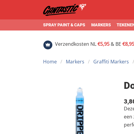
SPRAY PAINT & CAPS
MARKERS
TEKENEN
Verzendkosten NL
€5,95
& BE
€8,9
Home
Markers
Graffiti Markers
Do
3,8
Deze
een 
perf
De v