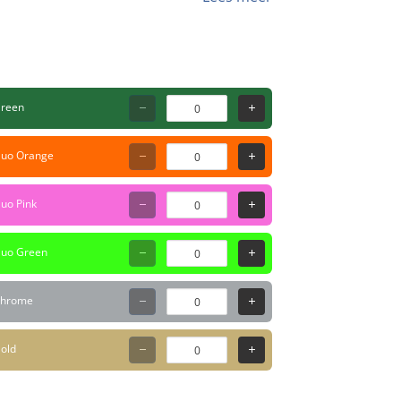
s verkrijgbaar in 17 verschillende
lue, Dark Blue, Turquoise, Green, Brown,
reen
aten weken. Doe de dop er altijd op na
luo Orange
cohol en oplosmiddelen, gebruik in goed
luo Pink
luo Green
hrome
old