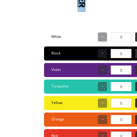
ondergron
moge
kleu
Chrome,
White
Waterafstotend 17 tinten I
Knij
Black
gebr
geve
Violet
Turquoise
Yellow
Orange
Red