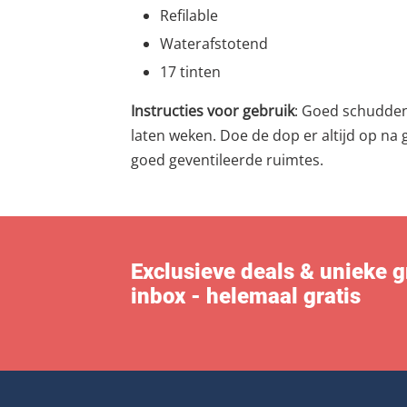
Refilable
Waterafstotend
17 tinten
Instructies voor gebruik
: Goed schudden
laten weken. Doe de dop er altijd op na
goed geventileerde ruimtes.
Exclusieve deals & unieke gra
inbox - helemaal gratis