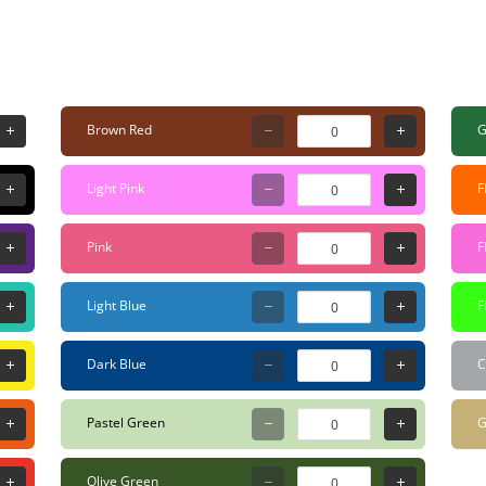
den, weersbestendig en duurzaam. Met een inhoud van 15ml en een zachte 5mm Tip is het
lijk om veel graffiti tags te maken. De Dope Dripper 10mm i
ren. White, Black, Yellow, Orange, Red, Pink, Violet, Light B
 Gold, Fluo Orange, Fluo Pink en Fluo Green. 5mm rond vilt 15 ml Hoog glans Refilable
Brown Red
G
nstructies voor gebruik : Goed schudden voor gebruik, met de dop erop.
p in de marker en druk de punt op het oppervlak om het te l
Light Pink
F
uik, om de duurzaamheid van de tip te verlengen. Bevat Al
ntileerde ruimtes.
Pink
F
Light Blue
F
Dark Blue
C
Pastel Green
G
Olive Green