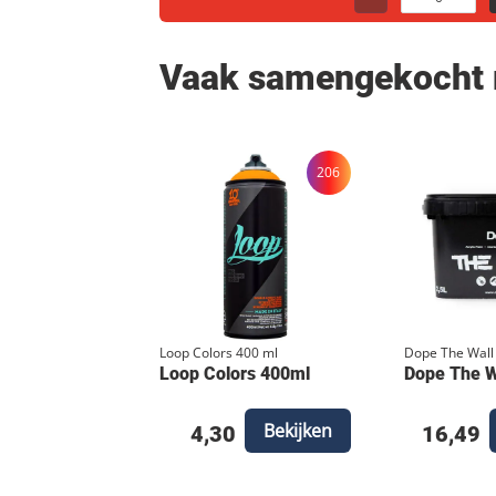
Vaak samengekocht
206
Loop Colors 400 ml
Dope The Wall
Loop Colors 400ml
Dope The Wa
Bekijken
4,30
16,49