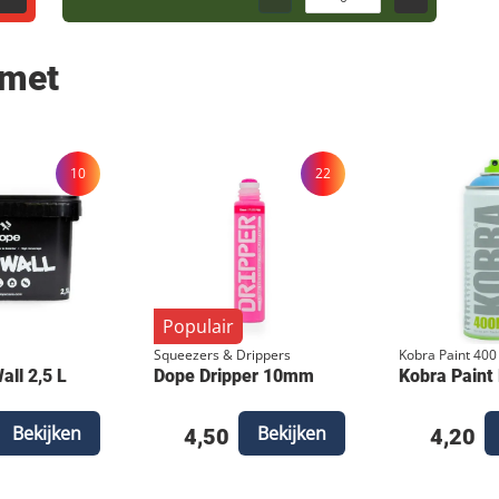
 met
10
22
Populair
Squeezers & Drippers
Kobra Paint 400
ll 2,5 L
Dope Dripper 10mm
Kobra Paint
Bekijken
Bekijken
4,50
4,20