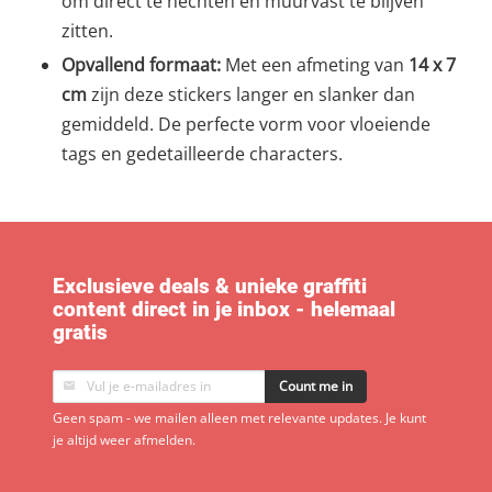
om direct te hechten en muurvast te blijven
zitten.
Opvallend formaat:
Met een afmeting van
14 x 7
cm
zijn deze stickers langer en slanker dan
gemiddeld. De perfecte vorm voor vloeiende
tags en gedetailleerde characters.
Exclusieve deals & unieke graffiti
content direct in je inbox - helemaal
gratis
Count me in
Geen spam - we mailen alleen met relevante updates. Je kunt
je altijd weer afmelden.