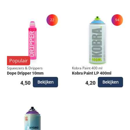
buiten; de lijmlaag is geformuleerd om direct te
hechten en muurvast te blijven zitten. Opvallend
22
94
formaat: Met een afmeting van 14 x 7 cm zijn deze
stickers langer en slanker dan gemiddeld. De
perfecte vorm voor vloeiende tags en gedetailleerde
characters.
Populair
Squeezers & Drippers
Kobra Paint 400 ml
Dope Dripper 10mm
Kobra Paint LP 400ml
Bekijken
Bekijken
4,50
4,20