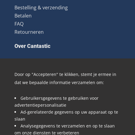
Bestelling & verzending
Betalen
FAQ
Retourneren
Over Cantastic
Over ons
Contact
Door op "Accepteren" te klikken, stemt je ermee in
Algemene voorwaarden
dat we bepaalde informatie verzamelen om:
Nieuwsbrief
Distributie
Gebruikersgegevens te gebruiken voor
Blog
advertentiepersonalisatie
Ad-gerelateerde gegevens op uw apparaat op te
Volg @Cantastic.nl en #TeamJoopie
slaan
Analysegegevens te verzamelen en op te slaan
om onze diensten te verbeteren