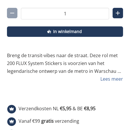
In winkelmand
Breng de transit-vibes naar de straat. Deze rol met
200 FLUX System Stickers is voorzien van het
legendarische ontwerp van de metro in Warschau —
een eerbetoon aan een van de meest gewaardeerde
Lees meer
metrosystemen in de Europese graffiti-scene. Dit zijn
geen simpele stickers; het zijn hoogwaardige
canvassen voor je handstyle, ontworpen om de
Verzendkosten NL
€5,95
& BE
€8,95
rauwe sfeer van het spoor direct naar je tags te
vertalen. Gemaakt met een premium vinylcoating ,
Vanaf €99
gratis
verzending
zijn deze stickers gebouwd om de elementen te