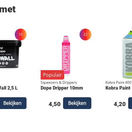
 met
10
22
Populair
Squeezers & Drippers
Kobra Paint 400
ll 2,5 L
Dope Dripper 10mm
Kobra Paint
Bekijken
Bekijken
4,50
4,20