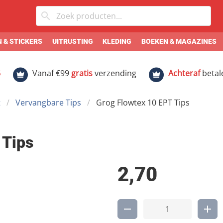
 & STICKERS
UITRUSTING
KLEDING
BOEKEN & MAGAZINES
5
Vanaf €99
gratis
verzending
Achteraf
betal
t
Vervangbare Tips
Grog Flowtex 10 EPT Tips
 Tips
2,70