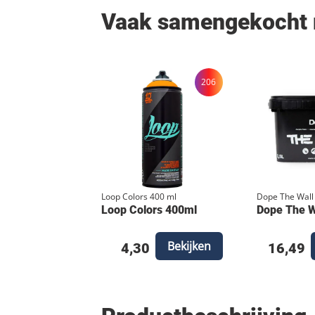
Vaak samengekocht
206
Loop Colors 400 ml
Dope The Wall
Loop Colors 400ml
Dope The Wa
Bekijken
4,30
16,49