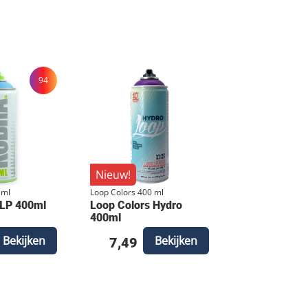
94
Nieuw!
 ml
Loop Colors 400 ml
 LP 400ml
Loop Colors Hydro
400ml
Bekijken
Bekijken
7,49