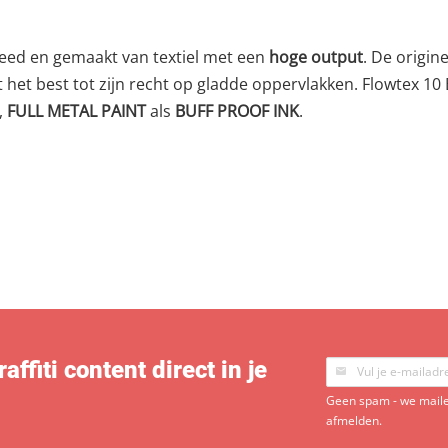
eed en gemaakt van textiel met een
hoge output
. De origin
t het best tot zijn recht op gladde oppervlakken. Flowtex 1
,
FULL METAL PAINT
als
BUFF PROOF INK
.
ffiti content direct in je
Geen spam - we mailen
afmelden.