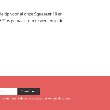
ele tip voor al onze
Squeezer 10
en
0 EPT is gemaakt om te werken in de
Count me in
 alleen met relevante updates. Je kunt je altijd weer