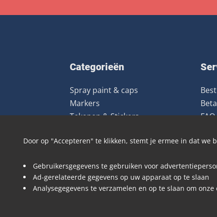
Categorieën
Ser
Spray paint & caps
Best
Markers
Beta
Tekenen & Stickers
FAQ
Uitrusting
Ret
Door op "Accepteren" te klikken, stemt je ermee in dat we
Kleding
Boeken & Magazines
Gebruikersgegevens te gebruiken voor advertentieperson
Art prints
Ad-gerelateerde gegevens op uw apparaat op te slaan
Deals
Analysegegevens te verzamelen en op te slaan om onze 
Merken