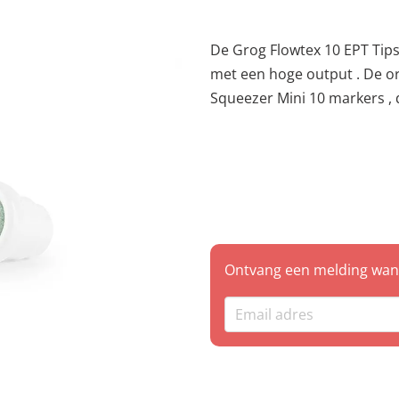
De Grog Flowtex 10 EPT Tips is 10mm breed en gemaakt van t
met een hoge output . De originele tip voor al onze Squeezer 10 en
Squeezer Mini 10 markers , d
gladde oppervlakken. Flowte
volgende combinaties, AQUA PRO PAINT , FULL METAL PAINT als
BUFF PROOF INK . 10mm Vervangende punt 2 st per verpakking
Hoogwaardige textiel
Ontvang een melding wann