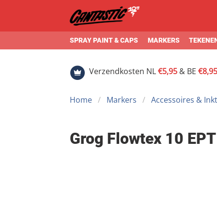
SPRAY PAINT & CAPS
MARKERS
TEKENEN
Verzendkosten NL
€5,95
& BE
€8,9
Home
Markers
Accessoires & Ink
Grog Flowtex 10 EPT