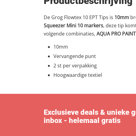
Productbeschrijving
De Grog Flowtex 10 EPT Tips is
10mm
br
Squeezer Mini 10 markers
, deze tip kom
volgende combinaties,
AQUA PRO PAINT
10mm
Vervangende punt
2 st per verpakking
Hoogwaardige textiel
Exclusieve deals & unieke gra
inbox - helemaal gratis