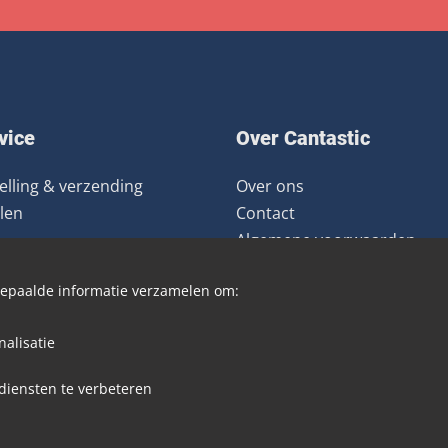
vice
Over Cantastic
elling & verzending
Over ons
len
Contact
Algemene voorwaarden
ourneren
Nieuwsbrief
 bepaalde informatie verzamelen om:
Distributie
Blog
alisatie
diensten te verbeteren