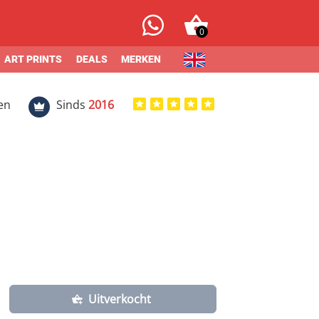
0
ART PRINTS
DEALS
MERKEN
en
Sinds
2016
Uitverkocht