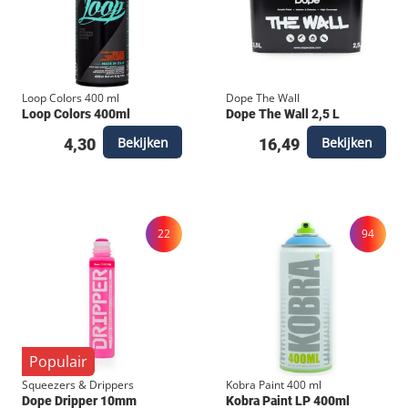
na gebruik, om de
duurzaamheid van de
tip te verlengen. Bevat
Alcohol en
oplosmiddelen, gebruik
Loop Colors 400 ml
Dope The Wall
Loop Colors 400ml
Dope The Wall 2,5 L
in goed geventileerde
Bekijken
Bekijken
4,30
16,49
ruimtes.
22
94
Populair
Squeezers & Drippers
Kobra Paint 400 ml
Dope Dripper 10mm
Kobra Paint LP 400ml