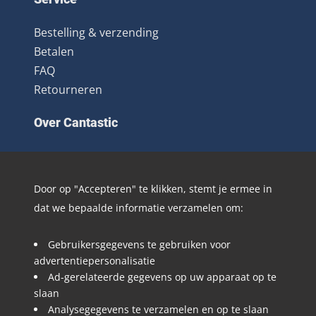
Bestelling & verzending
Betalen
FAQ
Retourneren
Over Cantastic
Over ons
Contact
Door op "Accepteren" te klikken, stemt je ermee in
Algemene voorwaarden
dat we bepaalde informatie verzamelen om:
Nieuwsbrief
Distributie
Gebruikersgegevens te gebruiken voor
Blog
advertentiepersonalisatie
Ad-gerelateerde gegevens op uw apparaat op te
Volg @Cantastic.nl en #TeamJoopie
slaan
Analysegegevens te verzamelen en op te slaan