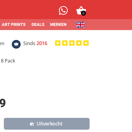
0
ART PRINTS
DEALS
MERKEN
en
Sinds
2016
 8 Pack
9
Uitverkocht