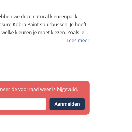
ebben we deze natural kleurenpack
sure Kobra Paint spuitbussen. Je hoeft
welke kleuren je moet kiezen. Zoals je
vat de volgende
Lees meer
 001 WHITE 1x HP 004
jke kleur Kobra Paint HP.
eer de voorraad weer is bijgevuld.
Aanmelden