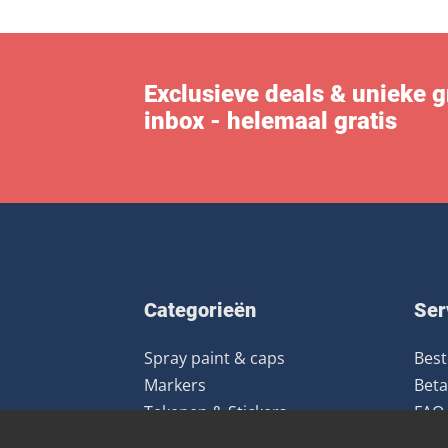
Exclusieve deals & unieke gra
inbox - helemaal gratis
Categorieën
Ser
Spray paint & caps
Best
Markers
Beta
Tekenen & Stickers
FAQ
Uitrusting
Ret