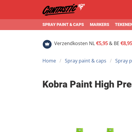
SPRAY PAINT & CAPS
MARKERS
TEKENEN
Verzendkosten NL
€5,95
& BE
€8,9
Home
Spray paint & caps
Spray p
Kobra Paint High Pre