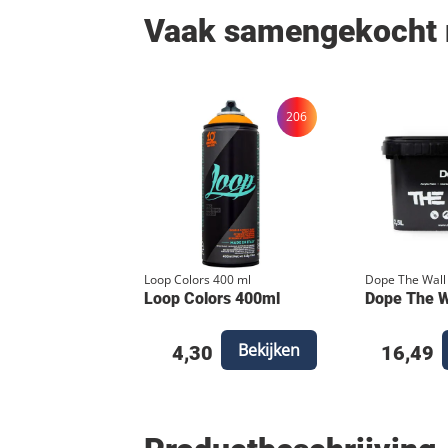
Vaak samengekocht
206
Loop Colors 400 ml
Dope The Wall
Loop Colors 400ml
Dope The Wa
Bekijken
4,30
16,49