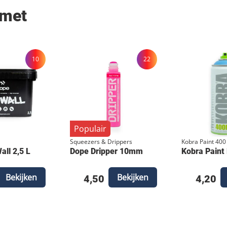
 met
10
22
Populair
Squeezers & Drippers
Kobra Paint 400
ll 2,5 L
Dope Dripper 10mm
Kobra Paint
Bekijken
Bekijken
4,50
4,20