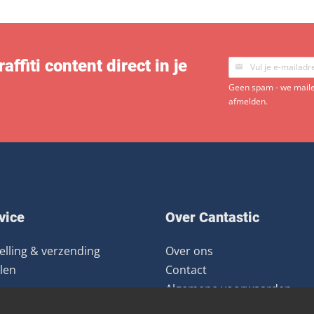
ffiti content direct in je
Geen spam - we mailen
afmelden.
vice
Over Cantastic
elling & verzending
Over ons
len
Contact
Algemene voorwaarden
ourneren
Nieuwsbrief