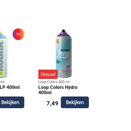
94
Nieuw!
 ml
Loop Colors 400 ml
 LP 400ml
Loop Colors Hydro
400ml
Bekijken
Bekijken
7,49