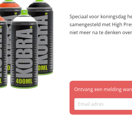
Speciaal voor koningsdag h
samengesteld met High Pres
niet meer na te denken over 
gewend bent met een leuke korting. Dit pakket be
Kobra Paint High Pressure spuitbussen: 1x HP
MATT BLACK 2x HP 220 GANG 2x HP 230 JAM 2x HP 200 LIGHT
ORANGE *Indien een kleur niet voorradig is zullen we deze
aanvullen met een soortgeli
Ontvang een melding wann