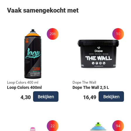
Vaak samengekocht met
206
10
Loop Colors 400 ml
Dope The Wall
Loop Colors 400ml
Dope The Wall 2,5 L
Bekijken
Bekijken
4,30
16,49
22
94