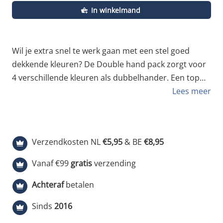
In winkelmand
Wil je extra snel te werk gaan met een stel goed
dekkende kleuren? De Double hand pack zorgt voor
4 verschillende kleuren als dubbelhander. Een top
pakket om een van je andere color packs mee aan te
Lees meer
vullen. In dit pakket vind je de volgende kleuren, LP-
161 Porto Rose, LP-316 Hannover, LP-251 Milano en
LP-272 Messina. Daarnaast krijg je van Cantastic er 8
Verzendkosten NL
€5,95
& BE
€8,95
Yellow Fat caps gratis bij. Check ook de andere
Double hand deals of kies voor een van de andere
Vanaf €99
gratis
verzending
graffiti voordeel pakketen. 2 x LP-161 Porto Rose 2 x
Achteraf
betalen
LP-316 Hannover Bruin 2 x LP-251 Milano Turquoise
2 x LP-272 Messina Grijs Groen 8 x Yellow Super Fat
Sinds
2016
Cap Bekijk ook een onze andere Loop Colors