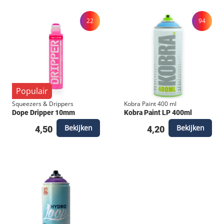
22
94
Populair
Squeezers & Drippers
Kobra Paint 400 ml
Dope Dripper 10mm
Kobra Paint LP 400ml
Bekijken
Bekijken
4,50
4,20