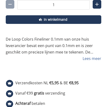
In winkelmand
De Loop Colors Fineliner 0.1mm van onze huis
leverancier bevat een punt van 0.1mm en is zeer
geschikt om precieze lijnen mee te tekenen. De
diepzwarte inkt is lichtecht en is permanent. Loop
Lees meer
Colors heeft een reeks ontwikkeld en deze reeks
bouwt op van 0.1mm tot en met 1.0mm . Daarnaast
is er een Brush en een Calligraphy fineliner te
Verzendkosten NL
€5,95
& BE
€8,95
verkrijgen. Gebruik voortaan in je blackbook deze
Fineliners voor optimaal resultaat. Voor het overige
Vanaf €99
gratis
verzending
assortiment van Loop Colors Fineliners kun je ook bij
Achteraf
betalen
ons op de webshop terecht. Praktisch formaat