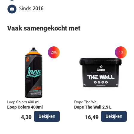
Afsluitbaar met dop Zwart 0.1mm Loop Colors
Sinds
2016
kwaliteit
Vaak samengekocht met
206
10
Loop Colors 400 ml
Dope The Wall
Loop Colors 400ml
Dope The Wall 2,5 L
Bekijken
Bekijken
4,30
16,49