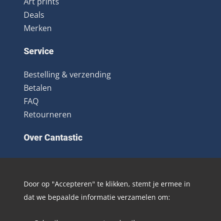
Art prints
Deals
Merken
Service
Bestelling & verzending
Betalen
FAQ
Retourneren
Over Cantastic
Over ons
Contact
Door op "Accepteren" te klikken, stemt je ermee in
Algemene voorwaarden
dat we bepaalde informatie verzamelen om:
Nieuwsbrief
Distributie