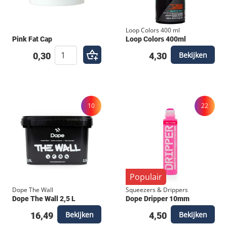
Loop Colors 400 ml
Pink Fat Cap
Loop Colors 400ml
Bekijken
0,30
4,30
10
22
Populair
Dope The Wall
Squeezers & Drippers
Dope The Wall 2,5 L
Dope Dripper 10mm
Bekijken
Bekijken
16,49
4,50