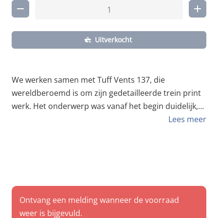
Uitverkocht
We werken samen met Tuff Vents 137, die
wereldberoemd is om zijn gedetailleerde trein print
werk. Het onderwerp was vanaf het begin duidelijk,
een eerbetoon aan een van onze favoriete
Lees meer
Nederlandse NS-treinmodellen aller tijden, de DD-
AR. Samen met Chemistry Publishing zochten we
naar de beste techniek en het fijnste papier om zijn
werk superscherp uit te laten komen. Zijn
ongelooflijk gedetailleerde ontwerp werd Giclee
gedrukt op 230 grams Olmec fine art papier. Slechts
Ontvang een melding wanneer de voorraad
30 stuks gekopieerd, gesigneerd en genummerd
weer is bijgevuld.