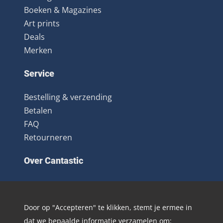
Boeken & Magazines
Art prints
Deals
Merken
Service
Bestelling & verzending
Betalen
FAQ
Retourneren
Over Cantastic
Over ons
Contact
Door op "Accepteren" te klikken, stemt je ermee in
Algemene voorwaarden
dat we bepaalde informatie verzamelen om: