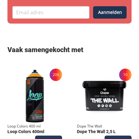
door de grote man zelf. Afdrukken zijn beperkt tot 30
exemplaren. Gesigneerd en genummerd 70 x 50 cm
Aanmelden
| Giclee print | 230 gram | Olmec Fine art papier We
have teamed up with Tuff Vents 137 who is world
renowned for his detailed train print work. The
subject was clear from the start, a tribute of one of
Vaak samengekocht met
our all time favourite Dutch NS train models the DD-
AR. Together with Chemistry Publishing we looked
for the best technique and finest paper to make his
206
10
work come out super crisp. His incredible detailed
design got Giclee printed on 230 grams Olmec fine
art paper. Only copied to 30 pieces, signed and
numbered by the great man himself. Prints are
limited to 30 copies. Signed and Numbered 70 x 50
cm | Giclee print | 230 grams | Olmec Fine art Paper
Loop Colors 400 ml
Dope The Wall
Loop Colors 400ml
Dope The Wall 2,5 L