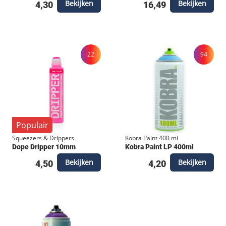
Bekijken
Bekijken
4,30
16,49
22
94
Populair
Squeezers & Drippers
Kobra Paint 400 ml
Dope Dripper 10mm
Kobra Paint LP 400ml
Bekijken
Bekijken
4,50
4,20