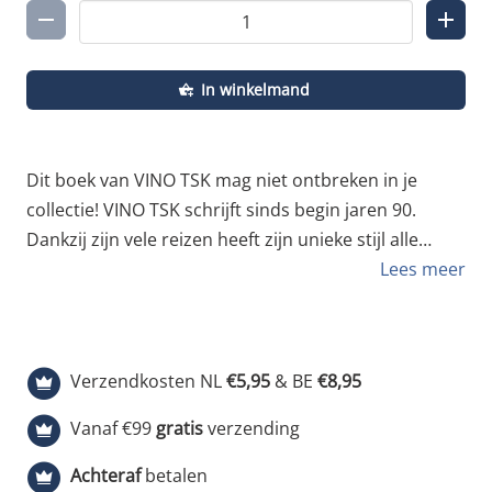
In winkelmand
Dit boek van VINO TSK mag niet ontbreken in je
collectie! VINO TSK schrijft sinds begin jaren 90.
Dankzij zijn vele reizen heeft zijn unieke stijl alle
hoeken van de wereld weten te bereiken. VINO’s
Lees meer
pieces zijn herkenbaar van een kilometer afstand:
strakke outlines, experimentele vormen en knallende
kleurencombinaties. Hij is dan ook een voorbeeld
Verzendkosten NL
€5,95
& BE
€8,95
(geweest) voor velen. VINO – GRAN RESERVA (VOL II)
gaat over het omvangrijke werk van de Spaanse
Vanaf €99
gratis
verzending
VINO TSK tussen 2009 en 2021. Een essentieel
Achteraf
betalen
onderdeel van de geschiedenis van graffiti. 400