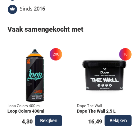
pages Hardcover Format 29.7 x 21 cm Coral Book
Sinds
2016
White 120 g/m² Offsetdruk Release: mei 2022
Vaak samengekocht met
206
10
Loop Colors 400 ml
Dope The Wall
Loop Colors 400ml
Dope The Wall 2,5 L
Bekijken
Bekijken
4,30
16,49