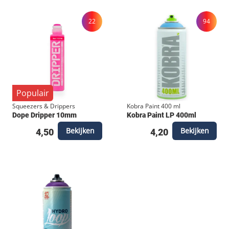
22
94
Populair
Squeezers & Drippers
Kobra Paint 400 ml
Dope Dripper 10mm
Kobra Paint LP 400ml
Bekijken
Bekijken
4,50
4,20